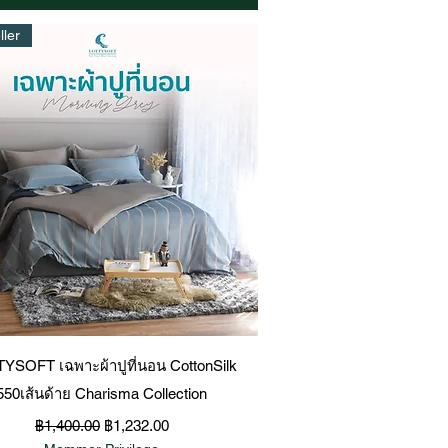
ller
ดูข้อมูลด่วน
YSOFT เฉพาะผ้าปูที่นอน CottonSilk
550เส้นด้าย Charisma Collection
ราคาปกติ
ราคาขายลด
฿1,400.00
฿1,232.00