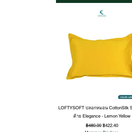
ดูข้อมูลด่วน
LOFTYSOFT ปลอกหมอน CottonSilk 55
ด้าย Elegance - Lemon Yellow
ราคาปกติ
ราคาขายลด
฿480.00
฿422.40