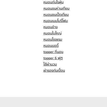
หมอนกันไรฝุ่น
หมอนขนห่านเทียม
หมอนขนเป็ดเทียม
หมอนเมมโมรี่โฟม
หมอนข้าง
หมอนใบใหญ่
หมอนโรงแรม
หมอนบอดี้
topper ที่นอน
topper 6 ฟุต
ไส้ผ้านวม
ผ้ารองกันเปื้อน