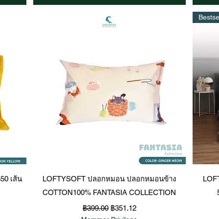
Bestse
ดูข้อมูลด่วน
0 เส้น
LOFTYSOFT ปลอกหมอน ปลอกหมอนข้าง
LOFT
COTTON100% FANTASIA COLLECTION
ราคาปกติ
ราคาขายลด
฿399.00
฿351.12