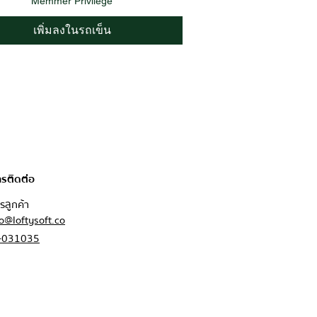
Memmer Privilege
เพิ่มลงในรถเข็น
รติดต่อ
ค้า
fo@loftysoft.co
-031035