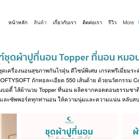
หน้าหลัก
สินค้า
เกี่ยวกับเรา
ติดต่อเรา
รีวิว
More
์
ชุดผ้าปูที่นอน
Topper ที่นอน
หมอนก
ุดเครื่องนอนสุขภาพกันไรฝุ่น ดีไซน์พิเศษ เกรดพรีเมี่ยมระ
OFTYSOFT ถักทอละเอียด 550 เส้นด้าย ด้วยนวัตกรรม CoolT
บอดี้
ไส้ผ้านวม
Topper ที่นอน
ผลิตจากคอตตอนธรรมชาติ10
บและซัพพอร์ตทุกท่านอน ให้ความนุ่มและความแน่น หลับ