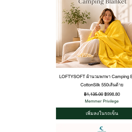
ดูข้อมูลด่วน
LOFTYSOFT ผ้านวมพกพา Camping B
CottonSilk 550เส้นด้าย
ราคาปกติ
ราคาขายลด
฿1,135.00
฿998.80
Memmer Privilege
เพิ่มลงในรถเข็น