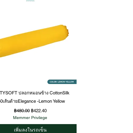
ดูข้อมูลด่วน
TYSOFT ปลอกหมอนข้าง CottonSilk
0เส้นด้ายElegance -Lemon Yellow
ราคาปกติ
ราคาขายลด
฿480.00
฿422.40
Memmer Privilege
เพิ่มลงในรถเข็น