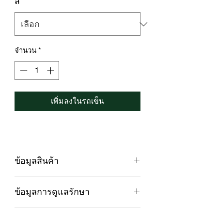
สี
*
จำนวน
*
เพิ่มลงในรถเข็น
ข้อมูลสินค้า
LOFTYSOFT ผ้าปูที่นอน CottonSilk 550
ข้อมูลการดูแลรักษา
เส้นด้าย Eterna Collection
✅ นวัตกรรม Cotton Silk ที่รวมคุณสมบัติ
1. กรณีซักด้วยเครื่องซักผ้า ควรใช้โหมด
ความนุ่ม ระบายอากาศดีของผ้าฝ้ายให้