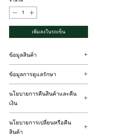
เพิ่มลงในรถเข็น
ข้อมูลสินค้า
LOFTYSOFT ปลอกหมอน Cotton Silk
ข้อมูลการดูแลรักษา
550 เส้นด้าย
Elegance Collection - Lemon Yellow🍋
1. กรณีซักด้วยเครื่องซักผ้า ควรใช้โหมด
ดีไซน์สีเหลืองนุ่มนวลเหมือนแสงแดด
นโยบายการคืนสินค้าและคืน
ถนอมผ้า เพื่อถนอมเนื้อผ้าและยืดอายุการ
ยามเช้า Morning Light🌟
ใช้งานของชุดผ้าปูที่นอน
เงิน
2. กรณีซักด้วยมือ ห้ามใช้ขัดถูเพราะจะ
✅ นวัตกรรม Cotton Silk ที่รวมคุณสมบัติ
ทำให้เนื้อผ้าเสียหายได้
ความนุ่ม ระบายอากาศดีของผ้าฝ้ายให้
LoftySoft ให้ความสำคัญกับความพึง
3. กรณีใช้เครื่องอบผ้า ควรใช้โหมด
และความเงา ลื่นเรียบทุกสัมผัส อมความ
นโยบายการเปลี่ยนหรือคืน
พอใจของลูกค้า หากลูกค้าไม่พอใจใน
ถนอมผ้า และใช้อุณหภูมิไม่เกิน 60องศา
เย็นของผ้าไหม
สินค้า สามารถดำเนินการขอคืนสินค้า
สินค้า
4. ไม่ควรใส่สารฟอกขาว
✅ น้ำหนักเบากว่าผ้า Cotton 100% ทั่วไป
และคืนเงินได้ภายใต้เงื่อนไขดังต่อไปนี้