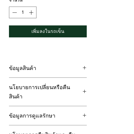
เพิ่มลงในรถเข็น
ข้อมูลสินค้า
LOFTYSOFT ปลอกหมอน / ปลอกหมอน
นโยบายการเปลี่ยนหรือคืน
ข้าง FANTASIA COLLECTION
นอนหลับเต็มอิ่มได้ด้วยสัมผัสนุ่มสบาย
สินค้า
สุขภาพที่ดี
ด้วยเส้นใยจากธรรมชาติ Organic Cotton
การรับประกัน :
100%
ข้อมูลการดูแลรักษา
สินค้ามีตำหนิ รอยฉีกขาด คราบเปื้อน อัน
ถักทออย่างพิถีพิถัน 🍃
เนื่องมาจากปัญหาด้านการผลิต การจัด
1. กรณีซักด้วยเครื่องซักผ้า ควรใช้โหมด
ส่ง ลูกค้าสามารถเปลี่ยนหรือคืนสินค้าได้
ความละเอียดถึง 500เส้นด้าย/ 10ตาราง