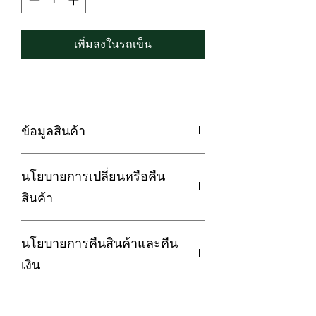
เพิ่มลงในรถเข็น
ข้อมูลสินค้า
หมอนข้างสุขภาพ ผ้าดาวน์พรูฟกันไรฝุ่น
นโยบายการเปลี่ยนหรือคืน
เกรดพรีเมี่ยม
✅ ด้วยนวัตกรรมขนห่านเทียม Premium
สินค้า
Gel ของ LOFTYSOFT ที่ให้ความนุ่ม
ละมุนเหมือนขนท้องห่านแท้ๆ
การรับประกัน :
✅ ไม่มีกลิ่นอับ และไม่จับตัวเป็นก้อน
นโยบายการคืนสินค้าและคืน
สินค้ามีตำหนิ รอยฉีกขาด คราบเปื้อน อัน
✅ ผ้าคอตตอนเกรดดาวน์พรูฟ
เนื่องมาจากปัญหาด้านการผลิต การจัด
เงิน
(Downproof) กันไรฝุ่นดีเยี่ยม ลดภูมิแพ้
ส่ง ลูกค้าสามารถเปลี่ยนหรือคืนสินค้าได้
ที่ได้รับการรับรองจากสถาบัน รพ.ศิริราช
ภายใน 7 วัน
LoftySoft ให้ความสำคัญกับความพึง
ว่าป้องกันไรฝุ่นได้ 100% 🤩
การส่งสินค้าคืน:
พอใจของลูกค้า หากลูกค้าไม่พอใจใน
✅ หลับสบายตลอดคืน ลดการพลิก ไม่