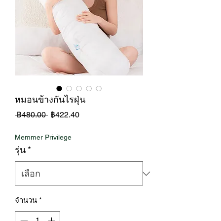
หมอนข้างกันไรฝุ่น
ราคา
ราคา
 ฿480.00 
฿422.40
ปกติ
ขาย
Memmer Privilege
ลด
รุ่น
*
จำนวน
*