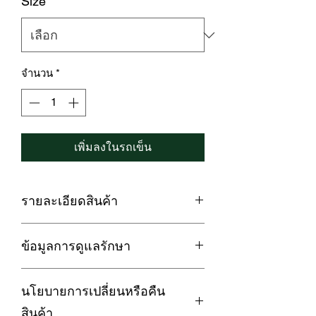
Size
*
จำนวน
*
เพิ่มลงในรถเข็น
รายละเอียดสินค้า
ผ้านวม / ปลอกผ้านวม Cotton Silk 550
ข้อมูลการดูแลรักษา
เส้นด้าย
LOFTYSOFT Eterna Collection –
1. กรณีซักด้วยเครื่องซักผ้า ควรใช้โหมด
Cashmere Series
นโยบายการเปลี่ยนหรือคืน
ถนอมผ้า เพื่อถนอมเนื้อผ้าและยืดอายุการ
ใช้งานของชุดผ้าปูที่นอน
สัมผัสความหรูหราในโทน ชมพู
สินค้า