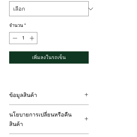
จำนวน
*
เพิ่มลงในรถเข็น
ข้อมูลสินค้า
✅ นวัตกรรม Cotton Silk ที่รวมคุณสมบัติ
นโยบายการเปลี่ยนหรือคืน
ความนุ่ม ระบายอากาศดีของผ้าฝ้ายให้
และความเงา ลื่นเรียบทุกสัมผัส อมความ
สินค้า
เย็นของผ้าไหม
✅ น้ำหนักเบากว่าผ้า Cotton 100% ทั่วไป
การรับประกัน :