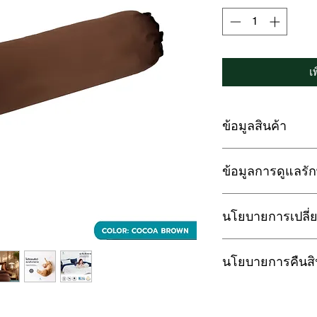
เ
ข้อมูลสินค้า
LOFTYSOFT ชุดผ้าป
ข้อมูลการดูแลรั
PRIMO COLLECTION ดี
ห้องนอน
1. กรณีซักด้วยเครื่อ
🍃ผลิตจากเยื่อไม้ธร
นโยบายการเปลี่ย
ถนอมเนื้อผ้าและยืดอ
ประเภท ยูคาลิปตัส
2. กรณีซักด้วยมือ ห้า
🌟การทอด้วยเทคโนโล
การรับประกัน :
หายได้
ปลอดสารเคมี ดีต่อส
นโยบายการคืนสิน
สินค้ามีตำหนิ รอยฉี
3. กรณีใช้เครื่องอบ
☁️สัมผัสพิเศษถึงควา
ปัญหาด้านการผลิต กา
อุณหภูมิไม่เกิน 60อ
อื่น
LoftySoft ให้ความส
คืนสินค้าได้ภายใน 7 
4. ไม่ควรใส่สารฟอก
🧬สามารถยืดอายุเซลล์
หากลูกค้าไม่พอใจใน
การส่งสินค้าคืน:
5. ควรแยกซักจากผ้าช
ประเภทอื่น