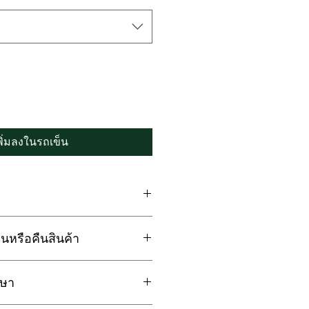
พิ่มลงในรถเข็น
ilk ที่รวมคุณสมบัติความนุ่ม
นหรือคืนสินค้า
้ายให้ และความเงา ลื่นเรียบทุก
องผ้าไหม
 Cotton 100% ทั่วไป
กษา
กขาด คราบเปื้อน อันเนื่องมาจาก
ม่ขึ้นขน ไม่เป็นขุยและทนทาน
รจัดส่ง ลูกค้าสามารถเปลี่ยนหรือ