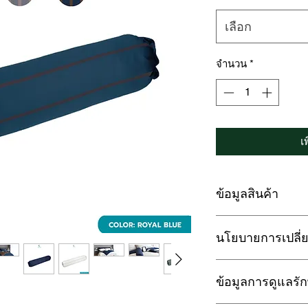
เลือก
จำนวน
*
เ
ข้อมูลสินค้า
✅ นวัตกรรม Cotton S
นโยบายการเปลี่ย
ระบายอากาศดีของผ้าฝ
สัมผัส อมความเย็นข
การรับประกัน :
✅ น้ำหนักเบากว่าผ้า
ข้อมูลการดูแลรั
สินค้ามีตำหนิ รอยฉี
✅ ไม่หด ไม่เหลือง ไ
ปัญหาด้านการผลิต กา
✅ ยับยากแต่รีดง่าย