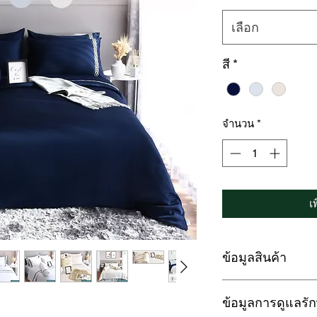
เลือก
สี
*
จำนวน
*
เ
ข้อมูลสินค้า
✅ นวัตกรรม Cotton S
ข้อมูลการดูแลรั
ระบายอากาศดีของผ้าฝ