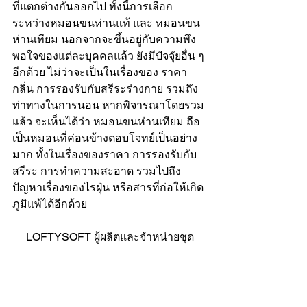
ที่แตกต่างกันออกไป ทั้งนี้การเลือก
ระหว่างหมอนขนห่านแท้ และ หมอนขน
ห่านเทียม นอกจากจะขึ้นอยู่กับความพึง
พอใจของแต่ละบุคคลแล้ว ยังมีปัจจุัยอื่น ๆ 
อีกด้วย ไม่ว่าจะเป็นในเรื่องของ ราคา 
กลิ่น การรองรับกับสรีระร่างกาย รวมถึง
ท่าทางในการนอน หากพิจารณาโดยรวม
แล้ว จะเห็นได้ว่า หมอนขนห่านเทียม ถือ
เป็นหมอนที่ค่อนข้างตอบโจทย์เป็นอย่าง
มาก ทั้งในเรื่องของราคา การรองรับกับ
สรีระ การทำความสะอาด รวมไปถึง
ปัญหาเรื่องของไรฝุ่น หรือสารที่ก่อให้เกิด
ภูมิแพ้ได้อีกด้วย
     LOFTYSOFT ผู้ผลิตและจำหน่ายชุด
เครื่องนอนสุขภาพ  
ชุดผ้าปูที่นอน
หมอน
กันไรฝุ่น
หมอนขนเป็ดเทียม
หมอนขน
ห่านเทียม
หมอนโรงแรม
หมอนใบใหญ่
หมอนบอดี้
Topper ที่นอน
 LOFTYSOFT 