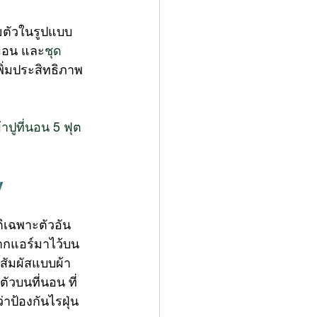
ยตัวในรูปแบบ
หมอน และ
ชุด
พิ่มประสิทธิภาพ
้าปูที่นอน 5 ฟุต 
y
ติเฉพาะตัวอัน
จากแอร์มาไว้บน
อสัมผัสแบบผ้า
ตัวบนที่นอน ที่
าป้องกันไรฝุ่น