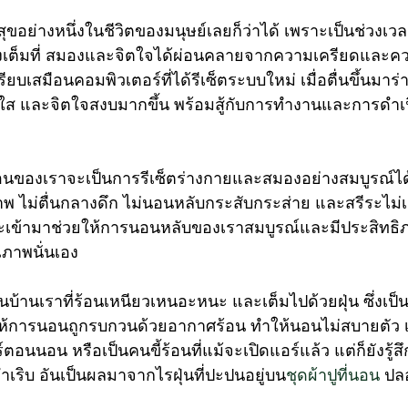
อย่างหนึ่งในชีวิตของมนุษย์เลยก็ว่าได้ เพราะเป็นช่วงเวล
งเต็มที่ สมองและจิตใจได้ผ่อนคลายจากความเครียดและความ
รียบเสมือนคอมพิวเตอร์ที่ได้รีเซ็ตระบบใหม่ เมื่อตื่นขึ้นมาร
ส และจิตใจสงบมากขึ้น พร้อมสู้กับการทำงานและการดำเน
นของเราจะเป็นการรีเซ็ตร่างกายและสมองอย่างสมบูรณ์ได้ ก
าพ ไม่ตื่นกลางดึก ไม่นอนหลับกระสับกระส่าย และสรีระไม่เ
งที่จะเข้ามาช่วยให้การนอนหลับของเราสมบูรณ์และมีประสิทธิภ
ุณภาพนั่นเอง
านเราที่ร้อนเหนียวเหนอะหนะ และเต็มไปด้วยฝุ่น ซึ่งเป็นที่
ำให้การนอนถูกรบกวนด้วยอากาศร้อน ทำให้นอนไม่สบายตัว
นนอน หรือเป็นคนขี้ร้อนที่แม้จะเปิดแอร์แล้ว แต่ก็ยังรู้สึก
ำเริบ อันเป็นผลมาจากไรฝุ่นที่ปะปนอยู่บน
ชุดผ้าปูที่นอน
 ปล