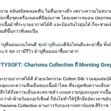
บาย หลับสนิทตลอดคืน ไม่ตื่นกลางดึก เพราะความไม่สบา
รเลือกซื้อชุดเครื่องนอนที่มีคุณภาพ โดยเฉพาะหมอน ปลอก
กเนื้อผ้าที่ระบายอากาศได้ดี และป้องกันไรฝุ่นได้ ก็จะช่วยเ
ีขึ้นกว่าที่เคยเป็น
ผ้าปูที่นอนแบบไหนดี 
ชุดผ้าปูที่นอน
ยี่ห้อไหนดีและน่าซื้อ ทั้ง
ผ
นอน 6 ฟุต
 เรามีรีวิว ผ้าปูที่นอนน่าซื้อมาฝาก
TYSOFT: Charisma Collection สี Morning Gre
ที่ระบายอากาศได้ดี ด้วยนวัตกรรม Cotton Silk รวมคุณสมบั
ื้อนุ่มและความลื่นเย็นของเนื้อผ้าไหม ที่จะดูดซับความเย็น
รู้สึกได้ถึงความเย็นและสบายตัว แถมความนุ่มละมุนจากเนื้
ากว่าผ้าฝ้ายร้อยเปอร์เซ็นต์ ก็ยังไม่ทำให้รู้สึกอึดอัดเวลาขยับ
Charisma Collection ผ่านการรับรองจากสถาบันรพ.ศิริราช ว่