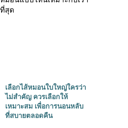
ที่สุด
เลือกไส้
หมอนใบใหญ่
ใครว่า
ไม่สำคัญ ควรเลือกให้
เหมาะสม เพื่อการนอนหลับ
ที่สบายตลอดคืน