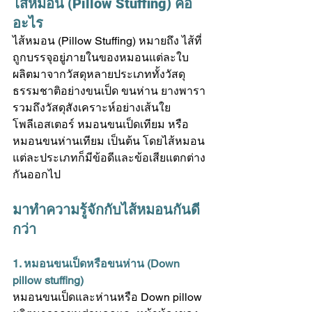
ไส้หมอน (Pillow Stuffing) คือ
อะไร
ไส้หมอน (Pillow Stuffing) หมายถึง ไส้ที่
ถูกบรรจุอยู่ภายในของหมอนแต่ละใบ 
ผลิตมาจากวัสดุหลายประเภททั้งวัสดุ
ธรรมชาติอย่างขนเป็ด ขนห่าน ยางพารา 
รวมถึงวัสดุสังเคราะห์อย่างเส้นใย
โพลีเอสเตอร์ 
หมอนขนเป็ดเทียม
 หรือ
หมอนขนห่านเทียม
 เป็นต้น โดยไส้หมอน
แต่ละประเภทก็มีข้อดีและข้อเสียแตกต่าง
กันออกไป
มาทำความรู้จักกับไส้หมอนกันดี
กว่า
1. หมอนขนเป็ดหรือขนห่าน (Down 
pillow stuffing)
หมอนขนเป็ดและห่านหรือ Down pillow 