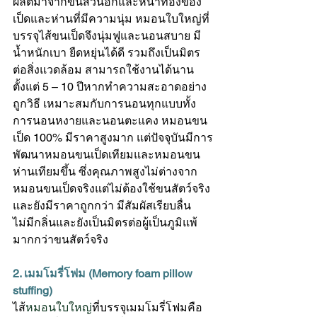
ผลิตมาจากขนส่วนอกและหน้าท้องของ
เป็ดและห่านที่มีความนุ่ม 
หมอนใบใหญ่
ที่
บรรจุไส้ขนเป็ดจึงนุ่มฟูและนอนสบาย มี
น้ำหนักเบา ยืดหยุ่นได้ดี รวมถึงเป็นมิตร
ต่อสิ่งแวดล้อม สามารถใช้งานได้นาน
ตั้งแต่ 5 – 10 ปีหากทำความสะอาดอย่าง
ถูกวิธี เหมาะสมกับการนอนทุกแบบทั้ง
การนอนหงายและนอนตะแคง หมอนขน
เป็ด 100% มีราคาสูงมาก แต่ปัจจุบันมีการ
พัฒนา
หมอนขนเป็ดเทียม
และ
หมอนขน
ห่านเทียม
ขึ้น ซึ่งคุณภาพสูงไม่ต่างจาก
หมอนขนเป็ดจริงแต่ไม่ต้องใช้ขนสัตว์จริง
และยังมีราคาถูกกว่า มีสัมผัสเรียบลื่น 
ไม่มีกลิ่นและยังเป็นมิตรต่อผู้เป็นภูมิแพ้
มากกว่าขนสัตว์จริง
2. เมมโมรี่โฟม (Memory foam pillow 
stuffing)
ไส้
หมอนใบใหญ่
ที่บรรจุเมมโมรี่โฟมคือ