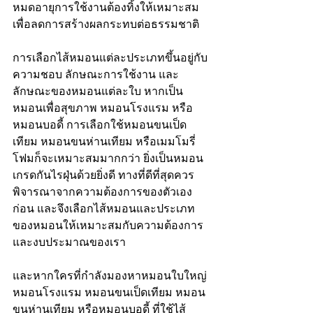
หมดอายุการใช้งานต้องทิ้งให้เหมาะสม
เพื่อลดการสร้างผลกระทบต่อธรรมชาติ
การเลือกไส้หมอนแต่ละประเภทขึ้นอยู่กับ
ความชอบ ลักษณะการใช้งาน และ
ลักษณะของหมอนแต่ละใบ หากเป็น
หมอนเพื่อสุขภาพ 
หมอนโรงแรม
 หรือ
หมอนบอดี้
 การเลือกใช้
หมอนขนเป็ด
เทียม
หมอนขนห่านเทียม
 หรือเมมโมรี่
โฟมก็จะเหมาะสมมากกว่า ยิ่งเป็นหมอน
เกรดกันไรฝุ่นด้วยยิ่งดี ทางที่ดีที่สุดควร
พิจารณาจากความต้องการของตัวเอง
ก่อน และจึงเลือกไส้หมอนและประเภท
ของหมอนให้เหมาะสมกับความต้องการ
และงบประมาณของเรา
และหากใครที่กำลังมองหา
หมอนใบใหญ่
หมอนโรงแรม
หมอนขนเป็ดเทียม
หมอน
ขนห่านเทียม
 หรือ
หมอนบอดี้
 ที่ใช้ไส้