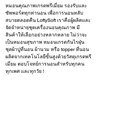
หมอนคุณภาพเกรดพรีเมี่ยม รองรับและ
ซัพพอร์ตทุกท่านอน เพื่อการนอนหลับ
สบายตลอดคืน LoftySoft เราคือผู้ผลิตและ
จัดจำหน่าย
ชุดเครื่องนอน
คุณภาพ มี
สินค้าให้เลือกอย่างหลากหลาย ไม่ว่าจะ
เป็นหมอนสุขภาพ หมอนเกรดกันไรฝุ่น 
ชุดผ้าปูที่นอน
 ผ้านวม หรือ 
topper ที่นอน
ผลิตจากเทคโนโลยีขั้นสูงด้วยวัสดุเกรดพรี
เมี่ยม ตอบโจทย์การนอนสำหรับทุกคน 
ทุกเพศ และทุกวัย !
สนใจสั่งซื้อสินค้าหรือสอบถามข้อมูล
Line: @loftysoft หรือคลิก 
https://bit.ly/3kglaZi 
Facebook: @LOFTYSOFT.shop
Email:
info@loftysoft.co
Tel: 033-031035