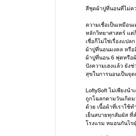
สี
ชุดผ้าปูที่นอน
ที่ไม่ค
ความเชื่อเป็นเหมือนเ
หลักวิทยาศาสตร์ แต่ก
เชื่อก็ไม่ใช่เรื่องแป
ผ้าปูที่นอนมงคล หรือส
ผ้าปูที่นอน 6 ฟุต
หรือ
ผ
ปังความเฮงแล้ว ยังช่
สุขในการนอนเป็นจุดเริ
LoftySoft ไม่เพียงนำเ
ถูกโฉลกตามวันเกิดมา
ด้วย เนื้อผ้าที่เราใ
เย็นสบายทุกสัมผัส ท
โรงแรม 
หมอนกันไรฝุ