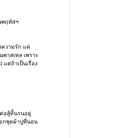
ันพฤหัสฯ
ของความรัก แต่
ีโทนพาสเทล เพราะ
 แต่ถ้าเป็นเรื่อง
อสู้ดิ้นรนอยู่
กชุดผ้าปูที่นอน