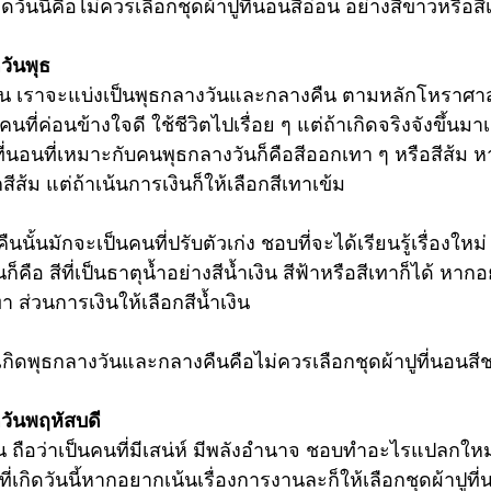
วันนี้คือไม่ควรเลือก
ชุดผ้าปูที่นอน
สีอ่อน อย่างสีขาวหรือสี
ดวันพุธ
ั้น เราจะแบ่งเป็นพุธกลางวันและกลางคืน ตามหลักโหราศาสต
ที่ค่อนข้างใจดี ใช้ชีวิตไปเรื่อย ๆ แต่ถ้าเกิดจริงจังขึ้นมาเม
ที่นอน
ที่เหมาะกับคนพุธกลางวันก็คือสีออกเทา ๆ หรือสีส้ม 
สีส้ม แต่ถ้าเน้นการเงินก็ให้เลือกสีเทาเข้ม
นนั้นมักจะเป็นคนที่ปรับตัวเก่ง ชอบที่จะได้เรียนรู้เรื่องใหม่
ก็คือ สีที่เป็นธาตุน้ำอย่างสีน้ำเงิน สีฟ้าหรือสีเทาก็ได้ ห
ทา ส่วนการเงินให้เลือกสีน้ำเงิน
เกิดพุธกลางวันและกลางคืนคือไม่ควรเลือกชุดผ้าปูที่นอนสี
ดวันพฤหัสบดี
ั้น ถือว่าเป็นคนที่มีเสน่ห์ มีพลังอำนาจ ชอบทำอะไรแปลกให
ี่เกิดวันนี้หากอยากเน้นเรื่องการงานละก็ให้เลือกชุดผ้าปูที่น