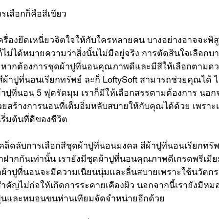
วรเลือกก็คือสีเขียว
ครื่องยึดเหนี่ยวจิตใจให้กับใครหลายคน บางอย่างอาจจะพิสูจ
็ไม่ได้หมายความว่าสิ่งนั้นไม่มีอยู่จริง การตัดสินใจเลือ
ลก หากต้องการ
ชุดผ้าปูที่นอน
คุณภาพดีและมีสีให้เลือกตามดวง
ีผ้าปูที่นอนเรียกทรัพย์ ละก็ LoftySoft สามารถช่วยคุณได้ ไ
้าปูที่นอน 5 ฟุตรัดมุม
 เราก็มีให้เลือกสรรตามต้องการ นอ
วยสร้างการนอนที่เต็มอิ่มหลับสบายให้กับคุณได้ด้วย เพราะเ
่มต้นที่ดีของชีวิต
คล็ดลับการเลือกสีชุดผ้าปูที่นอนมงคล สีผ้าปูที่นอนเรียกทรัพ
ฝากกันเท่านั้น เรายังมีชุดผ้าปูที่นอนคุณภาพดีเกรดพรีเม
ช้ทำผ้าปูที่นอนจะมีความเนียนนุ่มและลื่นสบายเพราะใช้นวัตก
ี่สำคัญไม่ก่อให้เกิดการระคายเคืองผิว นอกจากนี้เรายังมี
่น
และหมอนขนห่านเทียมจัดจำหน่ายอีกด้วย