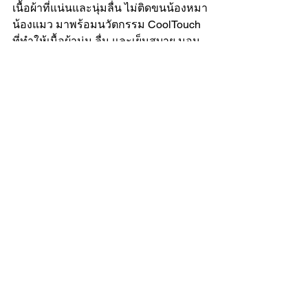
เนื้อผ้าที่แน่นและนุ่มลื่น ไม่ติดขนน้องหมา
น้องแมว มาพร้อมนวัตกรรม CoolTouch 
ที่ทำให้เนื้อผ้านุ่ม ลื่น และเย็นสบาย นอน
แล้วไม่ร้อน ช่วยลดปัญหาเหงื่อออก
ระหว่างนอนหลับ นอกจากนี้ชุดเครื่อง
นอนของเรายังได้รับการรับรองคุณภาพ
ด้านการป้องกันไรฝุ่นจากสถาบันโรง
พยาบาลศิริราชอีกด้วย
LOFTYSOFT จึงขอเป็นอีกตัวช่วยสำหรับ
คนรักสัตว์ โดยเฉพาะน้องหมาน้องแมวที่
มีปัญหาขนร่วง เพราะการเลือกใช้
ผ้าปูที่นอน
ที่มีคุณภาพสูง ช่วยกันไรฝุ่น 
และเป็นผ้าปูที่นอนไม่ติดขนสัตว์ จะช่วย
ยกระดับคุณภาพชีวิตทั้งของเจ้าของและ
สัตว์เลี้ยงขึ้นได้อย่างแน่นอน เพราะ
นอกจากเจ้าของจะไม่ต้องเครียดเรื่องขน
สัตว์ติดที่นอนแล้ว การใช้ผ้าปูไม่ติดขน
สัตว์ยังทำความสะอาดง่าย หมดปัญหาแม้