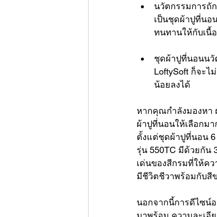
นวัตกรรมการถักท
เป็นชุดผ้าปูที่
ทนทานให้กับเนื้อ
ชุดผ้าปูที่นอนน
LoftySoft ก็จะไ
น้อยลงได้
หากคุณกำลังมองหา ผ้
ผ้าปูที่นอนให้เลือกม
ตั้งแต่
ชุดผ้าปูที่นอน 6
รุ่น 550TC มีด้วยกัน 3
เด่นของสีกรมที่ให้ควา
มีชีวิตชีวาพร้อมกับส
นอกจากนี้การดีไซน์อ
มาพร้อม ความละเอีย