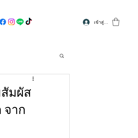
เข้าสู่ระบบ
สัมผัส
h จาก