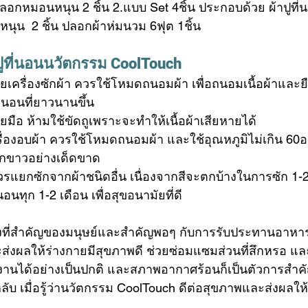
 ปลอกหมอนหนุน 2 ชิ้น 2.แบบ Set 4ชิ้น ประกอบด้วย ผ้าปูที่น
นุน  2 ชิ้น ปลอกผ้าห่มนวม 6ฟุต 1ชิ้น
ูที่นอน
นวัตกรรม CoolTouch
ยเครื่องซักผ้า ควรใช้โหมดถนอมผ้า เพื่อถนอมเนื้อผ้าและย
่นอนที่ยาวนานขึ้น
มือ ห้ามใช้ขัดถูเพราะจะทำให้เนื้อผ้าเสียหายได้ 
ื่องอบผ้า ควรใช้โหมดถนอมผ้า และใช้อุณหภูมิไม่เกิน 60
กขาวอย่างเด็ดขาด
รแยกซักจากผ้าชนิดอื่น เนื่องจากสีจะตกบ้างในการซัก 1-2
นอนทุก 1-2 เดือน เพื่อสุขอนามัยที่ดี
่องที่สำคัญของมนุษย์และสำคัญพอๆ กับการรับประทานอาหารเ
่งผลให้ร่างกายมีสุขภาพดี ช่วยซ่อมแซมส่วนที่สึกหรอ แล
านได้อย่างเป็นปกติ และสภาพอากาศร้อนก็เป็นตัวการสำคัญ
 เมื่อรู้ว่านวัตกรรม CoolTouch ดีต่อสุขภาพและส่งผลให