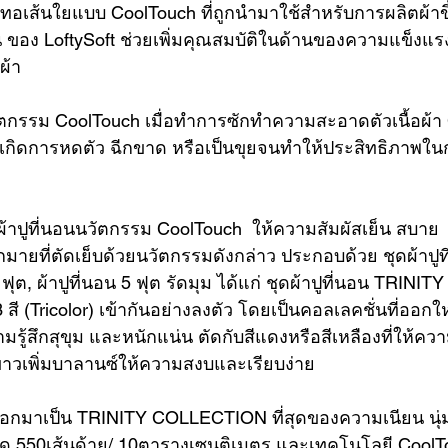
อเส้นใยแบบ CoolTouch ที่ถูกนำมาใช้สำหรับการผลิตผ้าขึ้
นอน ของ LoftySoft ช่วยเพิ่มคุณสมบัติในด้านของความแข็ง
ผ้า
วัตกรรม CoolTouch เมื่อทำการซักทำความสะอาดตัวเนื้อผ้า
ม่เกิดการหดตัว ฉีกขาด หรือเป็นขุยจนทำให้ประสิทธิภาพใ
าปูที่นอนนวัตกรรม CoolTouch  ให้ความสัมผัสเย็น สบาย  L
ากมายที่ตัดเย็บด้วยนวัตกรรมดังกล่าว ประกอบด้วย ชุดผ้าปูที
 ฟุต
, 
ผ้าปูที่นอน 5 ฟุต รัดมุม
 ได้แก่ 
ชุดผ้าปูที่นอน
 TRINIT
 สี (Tricolor) เข้ากันอย่างลงตัว โดยเป็นคอลเลคชั่นที่ออกใหม
มรู้สึกสุขุม และหนักแน่น ตัดกับสีแดงหรือสีเหลืองที่ให้ควา
ีขาวเพิ่มบาลานซ์ให้ความสงบและเรียบง่าย
อกมาเป็น TRINITY COLLECTION ที่สุดของความเนียน นุ่ม
ด 550เส้นด้าย/ 10ตารางเซนติเมตร และเทคโนโลยี CoolTo