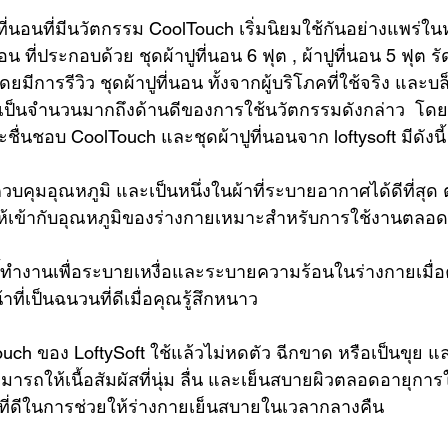
ที่นอน
ที่มีนวัตกรรม CoolTouch เริ่มนิยมใช้กันอย่างแพร่ใ
อน ที่ประกอบด้วย 
ชุดผ้าปูที่นอน 6 ฟุต
 , 
ผ้าปูที่นอน 5 ฟุต รั
โดยมีการ
รีวิว ชุดผ้าปูที่นอน
 ทั้งจากผู้บริโภคที่ใช้จริง และบล
พเป็นจำนวนมากถึงด้านดีของการใช้นวัตกรรมดังกล่าว  โดย
ชื่นชอบ CoolTouch และชุดผ้าปูที่นอนจาก loftysoft มีดังนี้
วบคุมอุณหภูมิ และเป็นหนึ่งในผ้าที่ระบายอากาศได้ดีที่สุด 
ห้เข้ากับอุณหภูมิของร่างกายเหมาะสำหรับการใช้งานตลอดทั
นี้ทำงานเพื่อระบายเหงื่อและระบายความร้อนในร่างกายเมื่อคุ
ที่เป็นฉนวนที่ดีเมื่อคุณรู้สึกหนาว
Touch ของ LoftySoft ใช้แล้วไม่หดตัว ฉีกขาด หรือเป็นขุย 
สามารถให้เนื้อสัมผัสที่นุ่ม ลื่น และเย็นสบายผิวตลอดอายุการ
งที่ดีในการช่วยให้ร่างกายเย็นสบายในเวลากลางคืน