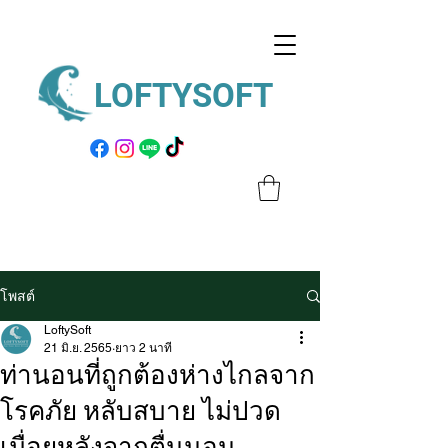
LOFTYSOFT
โพสต์
LoftySoft
21 มิ.ย. 2565
ยาว 2 นาที
ท่านอนที่ถูกต้องห่างไกลจาก
โรคภัย หลับสบาย ไม่ปวด
เมื่อยหลังจากตื่นนอน