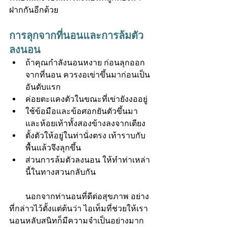
ฝากกันอีกด้วย 
การลุกจากที่นอนและการล้มตัว
ลงนอน
ถ้าคุณกำลังนอนหงาย ก่อนลุกออก
จากที่นอน ควรงอเข่าขึ้นมาก่อนเป็น
อันดับแรก
ค่อยตะแคงตัวในขณะที่เข่ายังงออยู่
ใช้ข้อมือและข้อศอกยันตัวขึ้นมา 
และห้อยเท้าทั้งสองข้างลงจากเตียง
ตั้งตัวให้อยู่ในท่านั่งตรง เท้าราบกับ
พื้นแล้วจึงลุกขึ้น 
ส่วนการล้มตัวลงนอน ให้ทำท่าเหล่า
นี้ในทางสวนกลับกัน 
        นอกจากท่านอนที่ดีต่อสุขภาพ อย่าง
ที่กล่าวไว้ตั้งแต่ต้นว่า ไอเท็มที่ช่วยให้เรา
นอนหลับสนิทก็มีความจำเป็นอย่างมาก