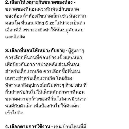
2. เลือกให้เหมาะกับขนาดของห้อง - 
ขนาดของที่นอนควรสัมพันธ์กับขนาด
ของห้อง ถ้าห้องมีขนาดเล็ก เช่น ห้องตาม
คอนโด ที่นอน King Size ไม่น่าจะเป็นตัว
เลือกที่ดี เพราะจะยิ่งทำให้ห้อง ดูคับแคบ
และอึดอัด 
3. เลือกที่นอนให้เหมาะกับอายุ - 
ผู้สูงอายุ
ควรเลือกที่นอนที่ค่อนข้างแข็งและหนา 
เพื่อป้องกันอาการปวดหลัง ส่วนที่นอน
สำหรับเด็กแรกเกิด ควรเลือกซื้อที่นอน
เฉพาะสำหรับเด็กแรกเกิด โดยต้อง
พิจารณาถึงอุปกรณ์เสริมต่างๆ ด้วย เช่น ที่
กั้นสำหรับกันไม่ให้เด็กพลัดตกจากที่นอน 
ขนาดความกว้างของที่กั้น ไม่ควรมีขนาด
พอดีกับตัวเด็ก เพื่อป้องกันไม่ให้ตัวเด็ก
เข้าไปติด
4. เลือกตามการใช้งาน -
 เช่น บ้านไหนที่มี