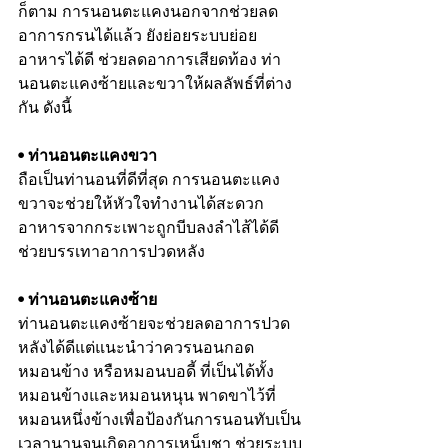
ก็ตาม การนอนตะแคงนอกจากช่วยลด
อาการกรนได้แล้ว ยังย่อยระบบย่อย
อาหารได้ดี ช่วยลดอาการเสียดท้อง ท่า
นอนตะแคงซ้ายและขวาให้ผลลัพธ์ที่ต่าง
กัน ดังนี้ 
• ท่านอนตะแคงขวา
ถือเป็นท่านอนที่ดีที่สุด การนอนตะแคง
ขวาจะช่วยให้หัวใจทำงานได้สะดวก 
อาหารจากกระเพาะถูกบีบลงลำไส้ได้ดี 
ช่วยบรรเทาอาการปวดหลัง 
• ท่านอนตะแคงซ้าย
ท่านอนตะแคงซ้ายจะช่วยลดอาการปวด
หลังได้ดีแต่แนะนำว่าควรนอนกอด
หมอนข้าง หรือหมอนบอดี้ ที่เป็นได้ทั้ง
หมอนข้างและหมอนหนุน พาดขาไว้ที่
หมอนหนึ่งข้างเพื่อป้องกันการนอนทับเป็น
เวลานานจนเกิดอาการเหน็บชา ช่วยระบบ