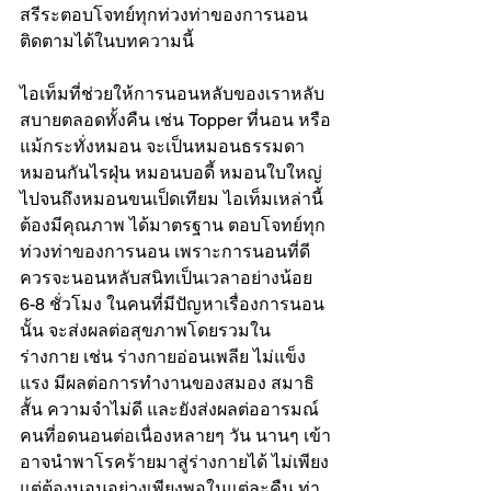
สรีระตอบโจทย์ทุกท่วงท่าของการนอน
ติดตามได้ในบทความนี้
ไอเท็มที่ช่วยให้การนอนหลับของเราหลับ
สบายตลอดทั้งคืน เช่น 
Topper ที่นอน
 หรือ
แม้กระทั่งหมอน จะเป็นหมอนธรรมดา 
หมอนกันไรฝุ่น
หมอนบอดี้
หมอนใบใหญ่
ไปจนถึง
หมอนขนเป็ดเทียม
 ไอเท็มเหล่านี้
ต้องมีคุณภาพ ได้มาตรฐาน ตอบโจทย์ทุก
ท่วงท่าของการนอน เพราะการนอนที่ดี 
ควรจะนอนหลับสนิทเป็นเวลาอย่างน้อย 
6-8 ชั่วโมง ในคนที่มีปัญหาเรื่องการนอน
นั้น จะส่งผลต่อสุขภาพโดยรวมใน
ร่างกาย เช่น ร่างกายอ่อนเพลีย ไม่แข็ง
แรง มีผลต่อการทำงานของสมอง สมาธิ
สั้น ความจำไม่ดี และยังส่งผลต่ออารมณ์ 
คนที่อดนอนต่อเนื่องหลายๆ วัน นานๆ เข้า
อาจนำพาโรคร้ายมาสู่ร่างกายได้ ไม่เพียง
แต่ต้องนอนอย่างเพียงพอในแต่ละคืน ท่า