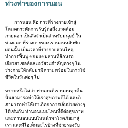
ท่วงท่าของการนอน
        การนอน คือ การที่ร่างกายเข้าสู่
โหมดการตัดการรับรู้ต่อสิ่งแวดล้อม
ภายนอก เป็นสิ่งจำเป็นสำหรับมนุษย์ ใน
ช่วงเวลาที่ร่างกายของเรานอนหลับพัก
ผ่อนนั้น เป็นเวลาที่ร่างกายส่วนใหญ่
ทำการฟื้นฟู ซ่อมแซมส่วนที่สึกหรอ 
เยียวยาเซลล์และอวัยวะสำคัญต่างๆ ใน
ร่างกายให้กลับมามีความพร้อมในการใช้
ชีวิตในวันต่อๆ ไป 
ทราบหรือไม่ว่า ท่านอนที่เรานอนทุกคืน
นั้นสามารถทำให้เราสุขภาพดีได้ และก็
สามารถทำให้เราเกิดอาการเจ็บป่วยต่างๆ 
ได้เช่นกัน ท่านอนแบบไหนที่ดีต่อสุขภาพ
และท่านอนแบบไหนนำพาโรคภัยมาสู่
เรา และมีไอเท็มอะไรบ้างที่ช่วยรองรับ