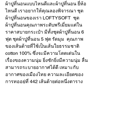
ผ้าปูที่นอนแบบไหนดี
และ
ผ้าปูที่นอน ยี่ห้อ
ไหนดี
 เราอยากให้คุณลองพิจารณา ชุด
ผ้าปูที่นอนของเรา LOFTYSOFT  ชุด
ผ้าปูที่นอนคุณภาพระดับพรีเมี่ยมแต่ใน
ราคาสบายกระเป๋า มีทั้ง
ชุดผ้าปูที่นอน 6 
ฟุต
ชุดผ้าปูที่นอน 5 ฟุต รัดมุม
  คุณภาพ
ของเส้นด้ายที่ใช้เป็นเส้นใยธรรมชาติ 
cotton 100% ซึ่งจะมีความโดดเด่นใน
เรื่องของความนุ่ม ยิ่งซักยิ่งมีความนุ่ม ลื่น 
สามารถระบายอากาศได้ดี เหมาะกับ
อากาศของเมืองไทย ความละเอียดของ
การทออยู่ที่ 442 เส้นด้ายต่อหนึ่งตาราง
นิ้ว หรือ 550เส้นด้ายต่อ 10ตาราง
เซนติเมตร (Single-ply yarn)  สามารถ
ป้องกันไรฝุ่น และมาพร้อมกับนวัตกรรม 
CoolTouch เทคโนโลยีการทอผ้าอัจฉริยะ
ที่ช่วยให้ถ่ายเทอากาศได้ดี ช่วยให้นอน
หลับสบายมากยิ่งขึ้น