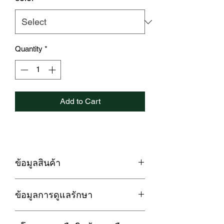
Quantity
*
Add to Cart
ข้อมูลสินค้า
LOFTYSOFT ผ้าปูที่นอน CottonSilk 550
ข้อมูลการดูแลรักษา
เส้นด้าย Eterna Collection
1. กรณีซักด้วยเครื่องซักผ้า ควรใช้โหมด
✅ นวัตกรรม Cotton Silk ที่รวมคุณสมบัติ