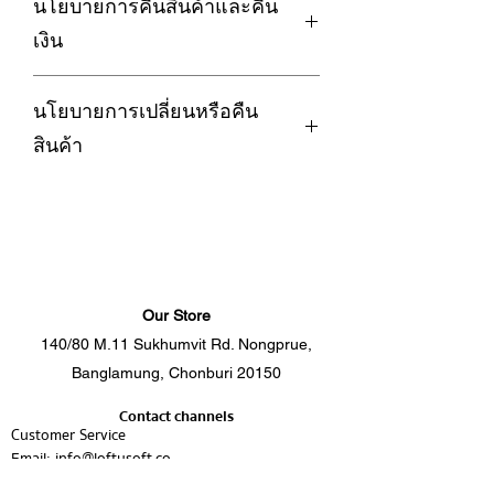
นโยบายการคืนสินค้าและคืน
ถนอมผ้า เพื่อถนอมเนื้อผ้าและยืดอายุการ
ความนุ่ม ระบายอากาศดีของผ้าฝ้ายให้
ใช้งานของชุดผ้าปูที่นอน
และความเงา ลื่นเรียบทุกสัมผัส อมความ
เงิน
2. กรณีซักด้วยมือ ห้ามใช้ขัดถูเพราะจะ
เย็นของผ้าไหม
ทำให้เนื้อผ้าเสียหายได้
✅ น้ำหนักเบากว่าผ้า Cotton 100% ทั่วไป
LoftySoft ให้ความสำคัญกับความพึง
3. กรณีใช้เครื่องอบผ้า ควรใช้โหมด
✅ ไม่หด ไม่เหลือง ไม่ขึ้นขน ไม่เป็นขุย
นโยบายการเปลี่ยนหรือคืน
พอใจของลูกค้า หากลูกค้าไม่พอใจใน
ถนอมผ้า และใช้อุณหภูมิไม่เกิน 60องศา
และทนทาน
สินค้า สามารถดำเนินการขอคืนสินค้า
สินค้า
4. ไม่ควรใส่สารฟอกขาว
✅ ยับยากแต่รีดง่าย
และคืนเงินได้ภายใต้เงื่อนไขดังต่อไปนี้
5. ควรแยกซักจากผ้าชนิดอื่น เนื่องจากสี
✅ ผ่านการรับรองจากสถาบันรพ.ศิริราช
การรับประกัน :
จะตกบ้างในการซัก 1-2ครั้งแรก
ว่าป้องกันไรฝุ่น โดยไม่ใช้สารเคมี
1. ระยะเวลาในการขอคืนสินค้า
สินค้ามีตำหนิ รอยฉีกขาด คราบเปื้อน อัน
6. ควรซักชุดผ้าปูที่นอนทุก 1-2 เดือน เพื่อ
เนื่องมาจากปัญหาด้านการผลิต การจัด
สุขอนามัยที่ดี
มีให้เลือกทั้งหมด 2 สี
ลูกค้าสามารถแจ้งขอคืนสินค้าได้ภายใน
ส่ง ลูกค้าสามารถเปลี่ยนหรือคืนสินค้าได้
1. สี: Cashmere
7 วัน นับจากวันที่ได้รับสินค้า
ภายใน 7 วัน
2. สี: Cashmere Stripe
Our Store
---------------------------------------------------
2. เงื่อนไขที่สามารถคืนสินค้าได้
การส่งสินค้าคืน:
140/80 M.11 Sukhumvit Rd. Nongprue,
----------------------------------------
สินค้าจะต้องอยู่ในสภาพเดิมเหมือนกับ
ขนาดผ้าปูที่นอน
Banglamung, Chonburi 20150
สินค้าชำรุดจากการผลิต ได้รับสินค้าผิด
ตอนที่ท่านได้รับสินค้า โดยทางร้านจะ
รุ่น ผิดขนาด หรือผิดสีจากที่สั่งซื้อ สินค้า
ทำการเปลี่ยน/คืนสินค้า ภายใต้เงื่อนไข
Contact channels
1. ผ้าปูที่นอนรัดมุม 3.5 ฟุต (42*78*14
อยู่ในสภาพไม่สมบูรณ์ตั้งแต่ก่อนใช้งาน
Customer Service
ดังนี้ ลูกค้าส่งสินค้ากลับคืนมา และทาง
นิ้ว)
Email:
info@loftysoft.co
ร้านตรวจสอบว่าอยู่ในสภาพสมบูรณ์
2. ผ้าปูที่นอนรัดมุม 5 ฟุต (60*78*14 นิ้ว)
3. เงื่อนไขที่ไม่สามารถคืนสินค้าได้
สินค้าต้องยังไม่ถูกใช้หรือซัก ทางร้านขอ
Tel.
033-031035
3. ผ้าปูที่นอนรัดมุม 6 ฟุต (72*78*14 นิ้ว)