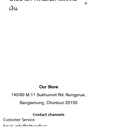
ถนอมผ้า และใช้อุณหภูมิไม่เกิน 60องศา
และความเงา ลื่นเรียบทุกสัมผัส อมความ
เนื่องมาจากปัญหาด้านการผลิต การจัด
เงิน
4. ไม่ควรใส่สารฟอกขาว
เย็นของผ้าไหม
ส่ง ลูกค้าสามารถเปลี่ยนหรือคืนสินค้าได้
5. ควรแยกซักจากผ้าชนิดอื่น เนื่องจากสี
✅ น้ำหนักเบากว่าผ้า Cotton 100% ทั่วไป
ภายใน
7
วัน
LoftySoft ให้ความสำคัญกับความพึง
จะตกบ้างในการซัก 1-2ครั้งแรก
✅ ไม่หด ไม่เหลือง ไม่ขึ้นขน ไม่เป็นขุย
การส่งสินค้าคืน:
พอใจของลูกค้า หากลูกค้าไม่พอใจใน
6. ควรซักชุดผ้าปูที่นอนทุก 1-2 เดือน เพื่อ
และทนทาน
สินค้าจะต้องอยู่ในสภาพเดิมเหมือนกับ
สินค้า สามารถดำเนินการขอคืนสินค้า
สุขอนามัยที่ดี
✅ ยับยากแต่รีดง่าย
ตอนที่ท่านได้รับสินค้า โดยทางร้านจะ
และคืนเงินได้ภายใต้เงื่อนไขดังต่อไปนี้
✅ ผ่านการรับรองจากสถาบันรพ.ศิริราช
ทำการเปลี่ยน/คืนสินค้า ภายใต้เงื่อนไข
ว่าป้องกันไรฝุ่น โดยไม่ใช้สารเคมี
ดังนี้ ลูกค้าส่งสินค้ากลับคืนมา และทาง
1. ระยะเวลาในการขอคืนสินค้า
----------------------------------------------------
ร้านตรวจสอบว่าอยู่ในสภาพสมบูรณ์
---------------------------------------------
สินค้าต้องยังไม่ถูกใช้หรือซัก ทางร้านขอ
ลูกค้าสามารถแจ้งขอคืนสินค้าได้ภายใน
ผ้านวมสำเร็จ:
สงวนสิทธิ์หักค่าขนส่งจากค่าสินค้าก่อน
7 วัน นับจากวันที่ได้รับสินค้า
บรรจุใยขนห่านเทียม
โอนคืน
- ผ้านวม 3.5ฟุต (70*90 นิ้ว)
ลูกค้าสามารถติดต่อทางร้าน ผ่านช่องทาง
Our Store
2. เงื่อนไขที่สามารถคืนสินค้าได้
- ผ้านวม 6ฟุต (90*100 นิ้ว)
ต่างๆตามรายละเอียดดังนี้
140/80 M.11 Sukhumvit Rd. Nongprue,
----------------------------------------------------
info@loftysoft.co
สินค้าชำรุดจากการผลิต ได้รับสินค้าผิด
Banglamung, Chonburi 20150
--------------------------------------------
033-031035
รุ่น ผิดขนาด หรือผิดสีจากที่สั่งซื้อ สินค้า
ปลอกผ้านวม:
064-6252562
Contact channels
อยู่ในสภาพไม่สมบูรณ์ตั้งแต่ก่อนใช้งาน
- ปลอกผ้านวม 3.5ฟุต (70*90 นิ้ว)
Customer Service
- ปลอกผ้านวม 5ฟุต (80*100 นิ้ว)
Email:
info@loftysoft.co
3. เงื่อนไขที่ไม่สามารถคืนสินค้าได้
- ปลอกผ้านวม 6ฟุต (90*100 นิ้ว)
Tel.
033-031035