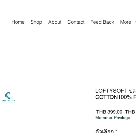
Home
Shop
About
Contact
Feed Back
More
LOFTYSOFT ปล
COTTON100% F
Regul
 THB 399.00 
THB 
Price
Memmer Privilege
ตัวเลือก
*