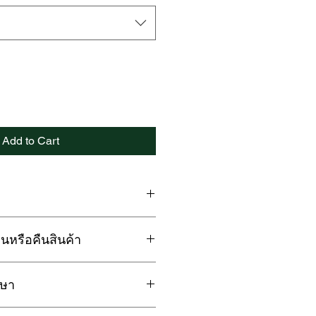
Add to Cart
มอน / ปลอกหมอนข้าง FANTASIA
นหรือคืนสินค้า
วยสัมผัสนุ่มสบาย สุขภาพที่ดี
าติ Organic Cotton 100%
กษา
กขาด คราบเปื้อน อันเนื่องมาจาก

รจัดส่ง ลูกค้าสามารถเปลี่ยนหรือ
งซักผ้า ควรใช้โหมดถนอมผ้า เพื่อ
 วัน