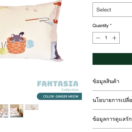
Select
Quantity
*
ข้อมูลสินค้า
LOFTYSOFT ปลอกห
นโยบายการเปลี่ย
COLLECTION
นอนหลับเต็มอิ่มได้ด้
การรับประกัน :
ด้วยเส้นใยจากธรรมช
ข้อมูลการดูแลรั
สินค้ามีตำหนิ รอยฉี
ถักทออย่างพิถีพิถัน 
ปัญหาด้านการผลิต กา
1. กรณีซักด้วยเครื่อ
คืนสินค้าได้ภายใน 7