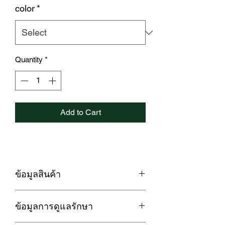
color
*
Quantity
*
Add to Cart
ข้อมูลสินค้า
LOFTYSOFT ชุดผ้าปูที่นอน FANTASIA
ข้อมูลการดูแลรักษา
COLLECTION
นอนหลับเต็มอิ่มได้ด้วยสัมผัสนุ่มสบาย