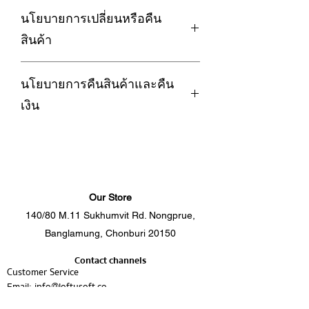
1. กรณีซักด้วยเครื่องซักผ้า ควรใช้โหมด
สุขภาพที่ดี
นโยบายการเปลี่ยนหรือคืน
ถนอมผ้า เพื่อถนอมเนื้อผ้าและยืดอายุการ
ด้วยเส้นใยจากธรรมชาติ Organic Cotton
ใช้งานของชุดผ้าปูที่นอน
100%
สินค้า
2. กรณีซักด้วยมือ ห้ามใช้ขัดถูเพราะจะ
ถักทออย่างพิถีพิถัน 🍃
ทำให้เนื้อผ้าเสียหายได้
ความละเอียดถึง 500เส้นด้าย/ 10ตาราง
การรับประกัน :
3. กรณีใช้เครื่องอบผ้า ควรใช้โหมด
เซนติเมตร
นโยบายการคืนสินค้าและคืน
สินค้ามีตำหนิ รอยฉีกขาด คราบเปื้อน อัน
ถนอมผ้า และใช้อุณหภูมิไม่เกิน 60องศา
มาพร้อมด้วยเทคโนโลยี CoolTouch ที่
เนื่องมาจากปัญหาด้านการผลิต การจัด
เงิน
4. ไม่ควรใส่สารฟอกขาว
อัพเกรดให้
ส่ง ลูกค้าสามารถเปลี่ยนหรือคืนสินค้าได้
5. ควรแยกซักจากผ้าชนิดอื่น เนื่องจากสี
เส้นใย Cotton สัมผัสเย็นสบายตลอดคืน
ภายใน
7
วัน
LoftySoft ให้ความสำคัญกับความพึง
จะตกบ้างในการซัก 1-2ครั้งแรก
❄️
การส่งสินค้าคืน:
พอใจของลูกค้า หากลูกค้าไม่พอใจใน
6. ควรซักชุดผ้าปูที่นอนทุก 1-2 เดือน เพื่อ
ปลอดภัยหายห่วงด้วยกระบวนการถักทอ
สินค้าจะต้องอยู่ในสภาพเดิมเหมือนกับ
สินค้า สามารถดำเนินการขอคืนสินค้า
สุขอนามัยที่ดี
ที่ปราศจาก
ตอนที่ท่านได้รับสินค้า โดยทางร้านจะ
และคืนเงินได้ภายใต้เงื่อนไขดังต่อไปนี้
สารเคมีอันตราย พร้อมคุณสมบัติ Anti-
ทำการเปลี่ยน/คืนสินค้า ภายใต้เงื่อนไข
Our Store
Dust mite
ดังนี้ ลูกค้าส่งสินค้ากลับคืนมา และทาง
1. ระยะเวลาในการขอคืนสินค้า
140/80 M.11 Sukhumvit Rd. Nongprue,
ปกป้องคุณจากไรฝุ่นและโรคภูมิแพ้ 🚫🦠
ร้านตรวจสอบว่าอยู่ในสภาพสมบูรณ์
ตัวเลือกสินค้า
Banglamung, Chonburi 20150
สินค้าต้องยังไม่ถูกใช้หรือซัก ทางร้านขอ
ลูกค้าสามารถแจ้งขอคืนสินค้าได้ภายใน
1. Set A
สงวนสิทธิ์หักค่าขนส่งจากค่าสินค้าก่อน
7 วัน นับจากวันที่ได้รับสินค้า
Contact channels
- ผ้าปูที่นอนรัดมุม 7 ฟุต (84*78*14 นิ้ว) 1
โอนคืน
Customer Service
ชิ้น
ลูกค้าสามารถติดต่อทางร้าน ผ่านช่องทาง
Email:
info@loftysoft.co
2. เงื่อนไขที่สามารถคืนสินค้าได้
- ปลอกหมอนหนุน (20*30 นิ้ว) 2 ชิ้น
ต่างๆตามรายละเอียดดังนี้
Tel.
033-031035
- ปลอกหมอนข้าง (14*42 นิ้ว) 2 ชิ้น