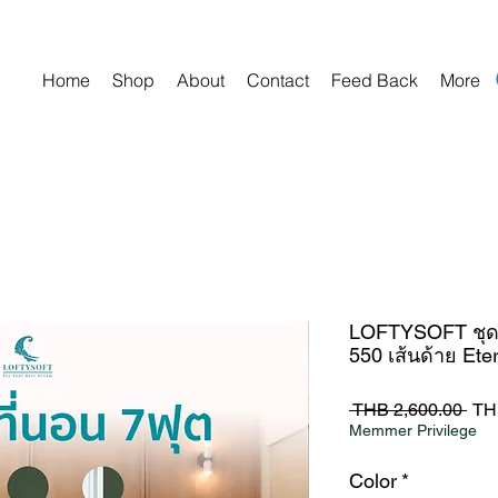
Home
Shop
About
Contact
Feed Back
More
LOFTYSOFT ชุดผ้
550 เส้นด้าย Ete
Reg
 THB 2,600.00 
TH
Pri
Memmer Privilege
Color
*