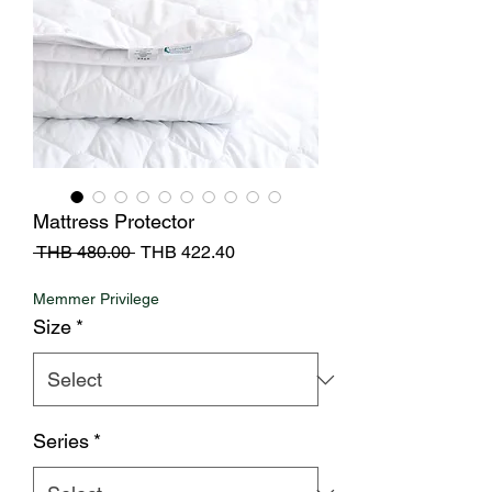
Mattress Protector
Regular
Sale
 THB 480.00 
THB 422.40
Price
Price
Memmer Privilege
Size
*
Series
*