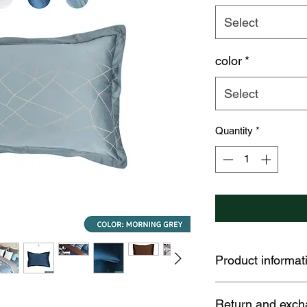
Select
color
*
Select
Quantity
*
Product informat
✅ An innovative Cott
Return and exch
softness and breathab