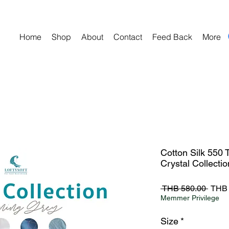
Home
Shop
About
Contact
Feed Back
More
Cotton Silk 550 
Crystal Collectio
Regul
 THB 580.00 
THB 
Price
Memmer Privilege
Size
*