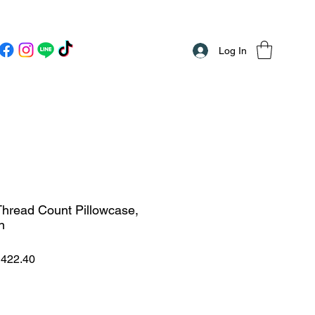
Log In
Thread Count Pillowcase,
n
ar
Sale
422.40
Price