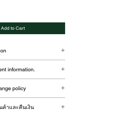
Add to Cart
ion
 500 Thread Count Bed Sheet
nt information.
 Elegant design, adding a new
a washing machine, use the
edroom.
ange policy
tect the fabric and extend the
 wood pulp or cellulose from
ng set.
g, do not scrub as this may
nced Austrian technology,
ค้าและคืนเงิน
, tears, or stains due to
hy and environmentally friendly.
ipping problems can be
 dryer, use the delicate cycle and a
ptionally soft and smooth feel
ำคัญกับความพึงพอใจของลูกค้า
d within 7 days.
er than 60 degrees Celsius.
brics.
สินค้า สามารถดำเนินการขอคืน
.
espan of skin cells by up to 50%