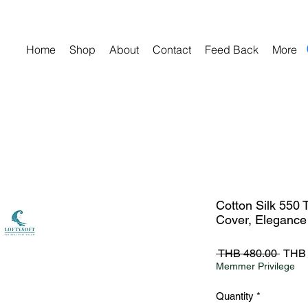
Home
Shop
About
Contact
Feed Back
More
Cotton Silk 550 
Cover, Elegance
Regul
 THB 480.00 
THB 
Price
Memmer Privilege
Quantity
*