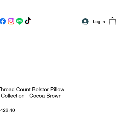
Log In
Thread Count Bolster Pillow
 Collection - Cocoa Brown
ar
Sale
422.40
Price