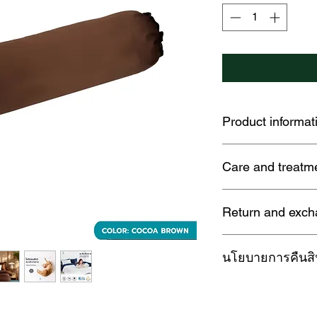
Product informat
LOFTYSOFT TENCEL
Care and treatme
Set
PRIMO COLLECTION:
1. When washing in 
dimension to your b
Return and exch
delicate cycle to pro
🍃 Made from natural
lifespan of the beddi
eucalyptus trees.
Warranty:
2. When hand washin
🌟 Woven using adva
นโยบายการคืนสิน
Products with defects
damage the fabric.
chemical-free, healt
manufacturing or sh
3. If using a clothes
☁️Experience an exce
LoftySoft ให้ความส
exchanged or returne
temperature no high
compared to other fa
หากลูกค้าไม่พอใจใน
Returning goods:
4. Do not use bleach
🧬Can extend the lif