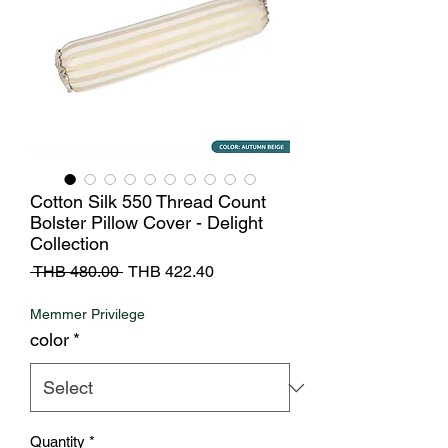
Cotton Silk 550 Thread Count
Bolster Pillow Cover - Delight
Collection
Regular
Sale
 THB 480.00 
THB 422.40
Price
Price
Memmer Privilege
color
*
Quantity
*