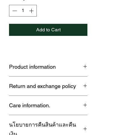
Add to Cart
Product information
✅ An innovative Cotton Silk product
Return and exchange policy
that combines the softness and
breathability of cotton with the sheen,
Warranty:
smooth feel, and coolness of silk.
Care information.
Products with defects, tears, or stains
✅ Lighter weight than typical 100%
due to manufacturing or shipping issues
cotton fabric.
1. When washing in a washing machine,
can be exchanged or returned within 7
✅ Does not shrink, yellow, pill, or fray,
นโยบายการคืนสินค้าและคืน
use the delicate cycle to protect the
days.
and is durable.
fabric and extend the lifespan of the
Returning goods:
✅ Wrinkle-resistant but easy to iron.
เงิน