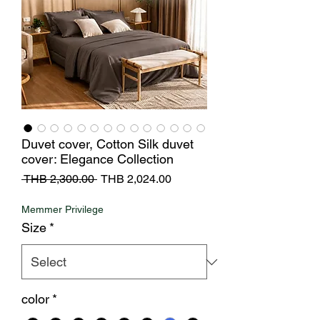
Duvet cover, Cotton Silk duvet
cover: Elegance Collection
Regular
Sale
 THB 2,300.00 
THB 2,024.00
Price
Price
Memmer Privilege
Size
*
color
*