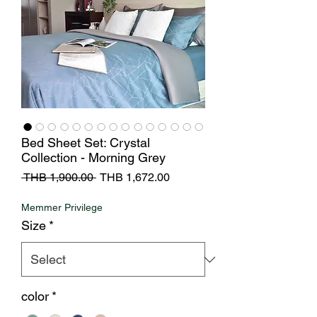
Bed Sheet Set: Crystal
Collection - Morning Grey
Regular
Sale
 THB 1,900.00 
THB 1,672.00
Price
Price
Memmer Privilege
Size
*
color
*