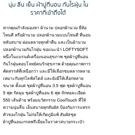
นุ่ม ลื่น เย็น ผ้าปูที่นอน กันไรฝุ่น
ใน
ราคาที่เข้าถึงได้
หากคุณกำลังมองหา
ผ้านวม ปลอกผ้านวม ยี่ห้อ
ไหนดี
หรือ
ผ้านวม ปลอกผ้านวม
แบบไหนดี ที่นอน
หลับสบาย ผ่อนคลายทุกค่ำคืน และเป็นผ้านวม
ปลอกผ้านวมกันไรฝุ่น ขอแนะนำ LOFTYSOFT
หนึ่งในแบรนด์เครื่องนอนสุขภาพ
ชุ
ดผ้าปูที่นอน
กันไรฝุ่น
ตอบโจทย์คนรักสุขภาพ ด้วยคุณภาพการ
คัดสรรค์ที่เหนือกว่า และมีให้เลือกชมหลากหลาย
เหมาะกับทุกไลฟ์สไตล์ และยังมีให้เลือกหลาย
ขนาด ตั้งแต่ ชุดผ้าปูที่นอน 3.5 ฟุต
ชุดผ้าปูที่นอน
5 ฟุต รัดมุม
ชุดผ้าปูที่นอน 6 ฟุต
ถักทอละเอียด
550 เส้นด้าย พร้อมนวัตกรรม CoolTouch ที่ให้
ความนุ่มลื่น เย็นสบายทุกสัมผัส ป้องกันการแทรก
ตัวของไรฝุ่น ไม่ก่อให้เกิดภูมิแพ้ สัมผัสชุด
ผ้าปูที่นอนเกรดพรีเมี่ยมในราคาสบายกระเป๋า