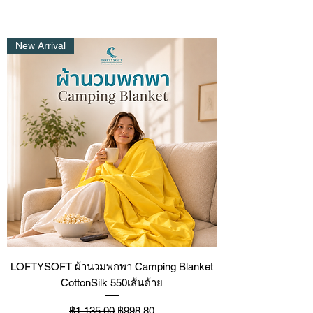
New Arrival
LOFTYSOFT ผ้านวมพกพา Camping Blanket
CottonSilk 550เส้นด้าย
ราคาปกติ
ราคาขายลด
฿1,135.00
฿998.80