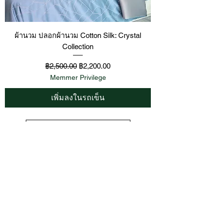
ผ้านวม ปลอกผ้านวม Cotton Silk: Crystal
Collection
ราคาปกติ
ราคาขายลด
฿2,500.00
฿2,200.00
Memmer Privilege
เพิ่มลงในรถเข็น
โหลดเพิ่มเติม
LoftySoft เรามี
ผ้าปูที่นอนนุ่มๆ
ผ้าปูที่นอน กันไรฝุ่น
ผ้านวม
กันไรฝุ่น
คุณภาพเยี่ยม รับรองประสิทธิภาพจากสถาบันรพ.
ศิริราช และปลอดภัย ไร้สารเคมีอันตราย ทนทานต่อการซัก
และอบ รับรองจากสถาบันอุตสาหกรรมสิ่งทอ ชุดผ้าปูที่นอน
LoftySoft มีเนื้อผ้าให้เลือกหลายแบบ ได้แก่