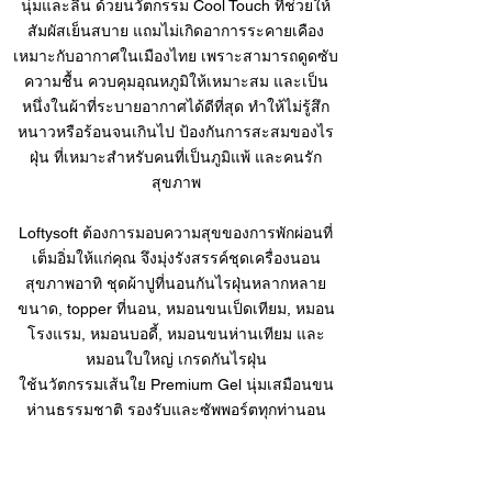
นุ่มและลื่น ด้วยนวัตกรรม Cool Touch ที่ช่วยให้
สัมผัสเย็นสบาย แถมไม่เกิดอาการระคายเคือง
เหมาะกับอากาศในเมืองไทย เพราะสามารถดูดซับ
ความชื้น ควบคุมอุณหภูมิให้เหมาะสม และเป็น
หนึ่งในผ้าที่ระบายอากาศได้ดีที่สุด ทำให้ไม่รู้สึก
หนาวหรือร้อนจนเกินไป ป้องกันการสะสมของไร
ฝุ่น ที่เหมาะสำหรับคนที่เป็นภูมิแพ้ และคนรัก
สุขภาพ
Loftysoft ต้องการมอบความสุขของการพักผ่อนที่
เต็มอิ่มให้แก่คุณ จึงมุ่งรังสรรค์ชุดเครื่องนอน
สุขภาพอาทิ
ชุดผ้าปูที่นอน
กันไรฝุ่นหลากหลาย
ขนาด,
topper ที่นอน
,
หมอนขนเป็ดเทียม
,
หมอน
โรงแรม
,
หมอนบอดี้
,
หมอนขนห่านเทียม
และ
หมอนใบใหญ่
เกรดกันไรฝุ่น
ใช้นวัตกรรมเส้นใย Premium Gel นุ่มเสมือนขน
ห่านธรรมชาติ รองรับและซัพพอร์ตทุกท่านอน