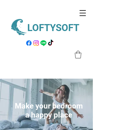
LOFTYSOFT
Make your bedroom
a happy place