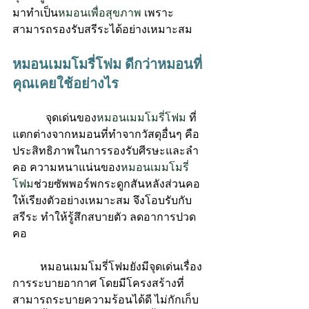
มาทำเป็น
หมอนเพื่อสุขภาพ
เพราะ
สามารถรองรับสรีระได้อย่างเหมาะสม
หมอนเมมโมรี่โฟม
 ดีกว่าหมอนที่
คุณเคยใช้อย่างไร  
จุดเด่นของ
หมอนเมมโมรี่โฟม
 ที่
แตกต่างจากหมอนที่ทำจากวัสดุอื่นๆ คือ
ประสิทธิภาพในการรองรับศีรษะและลำ
คอ ความหนาแน่นของ
หมอนเมมโมรี่
โฟม
ช่วยซัพพอร์พกระดูกสันหลังส่วนคอ
ให้เรียงตัวอย่างเหมาะสม จึงโอบรับกับ
สรีระ ทำให้รู้สึกสบายตัว ลดอาการปวด
คอ
หมอนเมมโมรี่โฟม
ยังมีจุดเด่นเรื่อง
การระบายอากาศ โดยมีโครงสร้างที่
สามารถระบายความร้อนได้ดี ไม่กักเก็บ