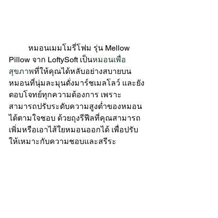
หมอนเมมโมรี่โฟม
 รุ่น 
Mellow 
Pillow
จาก LoftySoft เป็น
หมอนเพื่อ
สุขภาพ
ที่ให้คุณได้หลับอย่างสบายบน
หมอนที่นุ่มละมุนดั่งมาร์ชเมลโลว์ และยัง
ตอบโจทย์ทุกความต้องการ เพราะ
สามารถปรับระดับความสูงต่ำของหมอน
ได้ตามใจชอบ ด้วยถุงรีฟีลที่คุณสามารถ
เพิ่มหรือเอาไส้ใยหมอนออกได้ เพื่อปรับ
ให้เหมาะกับความชอบและสรีระ