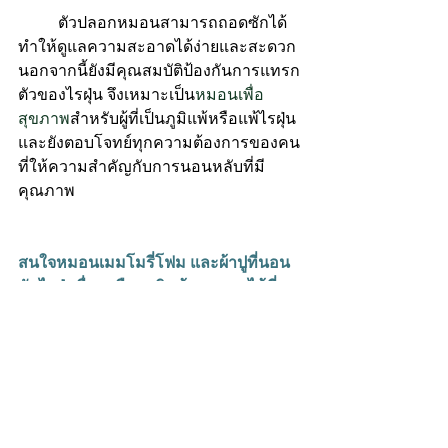
	ตัว
ปลอกหมอน
สามารถถอดซักได้ 
ทำให้ดูแลความสะอาดได้ง่ายและสะดวก 
นอกจากนี้ยังมีคุณสมบัติป้องกันการแทรก
ตัวของไรฝุ่น จึงเหมาะเป็น
หมอนเพื่อ
สุขภาพ
สำหรับผู้ที่เป็นภูมิแพ้หรือแพ้ไรฝุ่น 
และยังตอบโจทย์ทุกความต้องการของคน
ที่ให้ความสำคัญกับการนอนหลับที่มี
คุณภาพ
สนใจ
หมอนเมมโมรี่โฟม
 และ
ผ้าปูที่นอน
กันไรฝุ่น
อื่นๆ เลือกดูสินค้าของเราได้ที่
Line: 
@loftysoft หรือคลิก 
https://bit.ly/3kglaZi 
Facebook:
 @
LOFTYSOFT.shop
Email:
info@loftysoft.co
Tel: 
033-031035