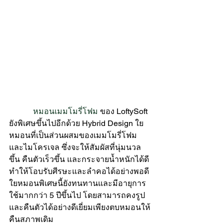
หมอนเมมโมรี่โฟม
 ของ LoftySoft 
ยังพิเศษขึ้นไปอีกด้วย Hybrid Design ใย
หมอนที่เป็นส่วนผสมของเมมโมรี่โฟม
และไมโครเจล ซึ่งจะให้สัมผัสที่นุ่มนวล
ขึ้น คืนตัวเร็วขึ้น และกระจายน้ำหนักได้ดี 
ทำให้โอบรับศีรษะและลำคอได้อย่างพอดี 
ใยหมอนพิเศษนี้ยังทนทานและมีอายุการ
ใช้มากกว่า 5 ปีขึ้นไป โดยสามารถคงรูป
และคืนตัวได้อย่างดีเยี่ยมเพียงตบหมอนให้
คืนสภาพเดิม