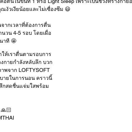
งคือตื่นในขั้นที่ 1 หรือ Light Sleep เพราะเป็นช่วงที่ร่างกา
ุณงัวเงียน้อยและไม่เซื่องซึม 😃
จากเวลาที่ต้องการตื่น
ำนวน 4-5 รอบ โดยเผื่อ
นาที 🤩
ยทำให้เราตื่นตามรอบการ
ร่างกายกำลังหลับลึก บวก
ุณภาพจาก LOFTYSOFT 
สบายในการนอน คราวนี้
ู้สึกสดชื่นแจ่มใสพร้อม
 🙏🏻
MTHAI