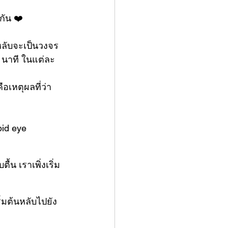
กัน ❤️
ลับจะเป็นวงจร
 นาที ในแต่ละ
คือเหตุผลที่ว่า
id eye 
้น เราเพิ่งเริ่ม
่มต้นหลับไปยัง