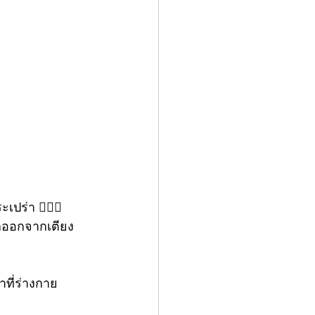
ปร่า 🙅🏻‍♂️
ุกออกจากเตียง
าที่ร่างกาย