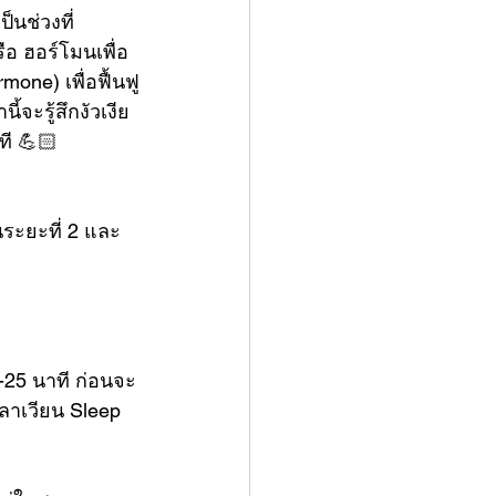
็นช่วงที่
อ ฮอร์โมนเพื่อ
one) เพื่อฟื้นฟู
้จะรู้สึกงัวเงีย 
ที 💪🏻
นระยะที่ 2 และ 
0-25 นาที ก่อนจะ
วลาเวียน Sleep 