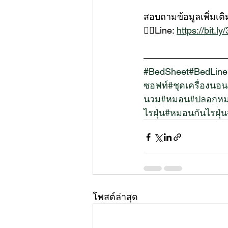
สอบถามข้อมูลเพิ่มเติ
👉🏻Line: 
https://bit.ly
—————————
#BedSheet
#BedLine
ซอฟท์
#ชุดเครื่องนอน
นวม
#หมอน
#ปลอกห
ไรฝุ่น
#หมอนกันไรฝุ่น
โพสต์ล่าสุด