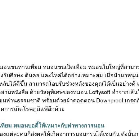
มอนขนห่านเทียม หมอนขนเป็ดเทียม 
หมอนใบใหญ่
ที่สามา
บศีรษะ ต้นคอ และไหล่ได้อย่างเหมาะสม เมื่อนำมาหนุนนอน
บได้ดีขึ้น สามารถโอบรับช่วงหลังของคุณได้เป็นอย่างดี เ
ืออ่านหนังสือ ด้วยวัสดุพิเศษของหมอน Loftysoft ทำจากเส้
ดุจขนห่านธรรมชาติ พร้อมด้วยผ้าคอตตอน Downproof เกรดกัน
ยลดการเกิดโรคภูมิแพ้อีกด้วย
ทียม
หมอนบอดี้
ให้เหมาะกับท่าทางการนอน
งแต่ละคนก็ส่งผลให้เกิดอาการนอนกรนได้เช่นกัน ดังนั้น