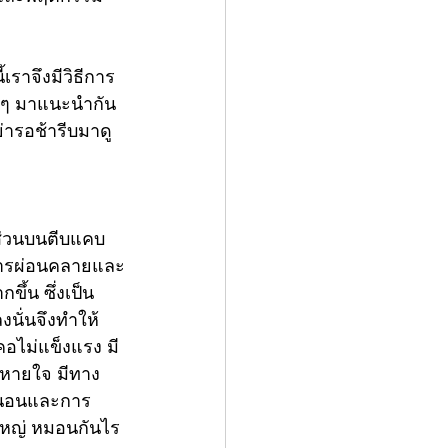
ราจึงมีวิธีการ
ดี ๆ มาแนะนำกัน 
่ารอช้ารีบมาดู
ส่วนบนตีบแคบ 
ดการผ่อนคลายและ
้น ซึ่งเป็น
งนั่นจึงทำให้
คอไม่แข็งแรง มี
นหายใจ มีทาง
รนอนและการ
หญ่
หมอนกันไร