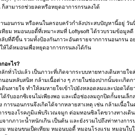
ก็สามารถช่วยลดหรือหยุดอาการกรนลงได้
านอนกรน หรือคนในครอบครัวกำลังประสบปัญหานี้อยู่ วันนี้เ
เทียม 
หมอนบอดี้
ที่เหมาะสมที่ Loftysoft ได้รวบรวมข้อมูล
ับที่ดีขึ้น รวมทั้งป้องกันภาวะอันตรายจากการนอนกรน อย
รให้ได้หมอนเพื่อหยุดอาการกรนลงได้กัน
ากอะไร?
กทั่วไปแล้ว เป็นภาวะที่เกิดจากระบบหายทางเดินหายใจ
รานอนหลับสนิท กล้ามเนื้อต่าง ๆ ภายในช่องปากนั้นจะเกิ
งเดินหายใจ ทำให้ลมหายใจเข้าไปยังหลอดลมและปอดได้ยากขึ
ยได้รับออกซิเจนไม่เพียงพอ และเมื่อช่องลมถูกปิดกั้นจนเล็กล
เอง การนอนกรนจึงเกิดได้จากหลายสาเหตุ เช่น กล้ามเนื้อใน
การของโรคภูมิแพ้บริเวณจมูก ต่อมทอนซิลโตขวางทางเดิ
จากภาวะน้ำหนักเกิน เป็นต้น และยังรวมไปถึงท่าทางกา
ยม
หมอนขนเป็ดเทียม
หมอนบอดี้
หมอนโรงแรม
หมอนใบใ